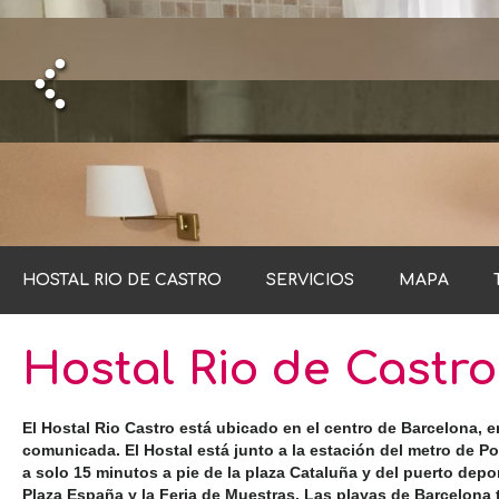
H
H
H
H
HOSTAL RIO DE CASTRO
SERVICIOS
MAPA
H
Hostal Rio de Castro
El Hostal Rio Castro está ubicado en el centro de Barcelona, 
comunicada. El Hostal está junto a la estación del metro de Pob
a solo 15 minutos a pie de la plaza Cataluña y del puerto depor
Plaza España y la Feria de Muestras. Las playas de Barcelona